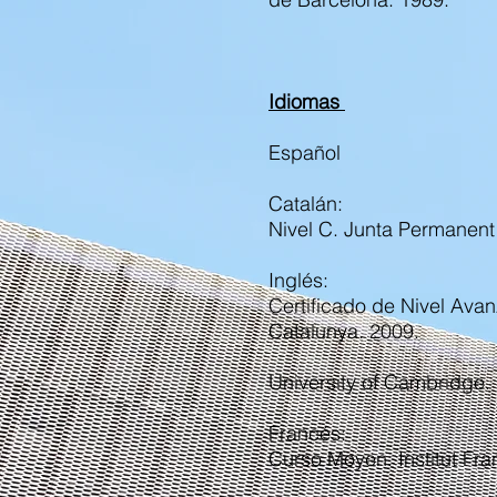
Idiomas
Español
Catalán:
Nivel C. Junta Permanent
Inglés:
Certificado de Nivel Avan
Catalunya. 2009.
University of Cambridge. F
Francés:
Curso Moyen. Institut Fr