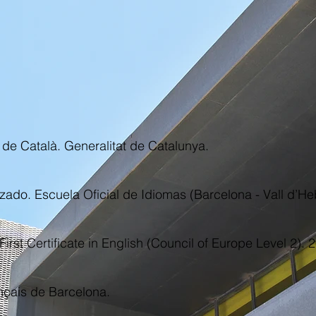
 de Català. Generalitat de Catalunya.
zado. Escuela Oficial de Idiomas (Barcelona - Vall d’He
irst Certificate in English (Council of Europe Level 2). 
ançais de Barcelona.