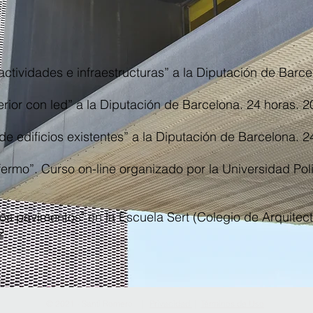
actividades e infraestructuras” a la Diputación de Barc
terior con led” a la Diputación de Barcelona. 24 horas. 
 de edificios existentes” a la Diputación de Barcelona. 
fermo”. Curso on-line organizado por la Universidad Pol
os pavimentos" en la Escuela Sert (Colegio de Arquitec
2.
© 2021 - Santi Romero |
Privacidad
|
Términos de Uso