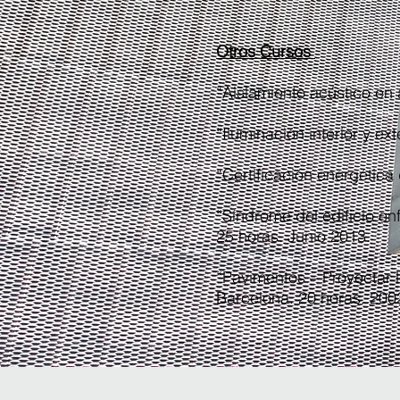
Otros Cursos
“Aislamiento acústico en 
“Iluminación interior y ex
“Certificación energética
“Síndrome del edificio en
25 horas. Junio 2013.
“Pavimentos – Proyectar l
Barcelona. 20 horas. 200